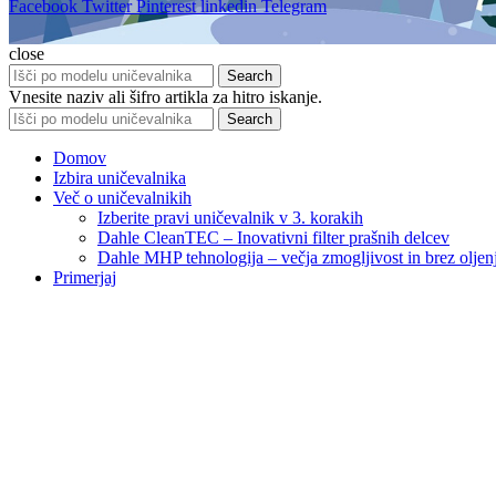
Facebook
Twitter
Pinterest
linkedin
Telegram
close
Search
Vnesite naziv ali šifro artikla za hitro iskanje.
Search
Domov
Izbira uničevalnika
Več o uničevalnikih
Izberite pravi uničevalnik v 3. korakih
Dahle CleanTEC – Inovativni filter prašnih delcev
Dahle MHP tehnologija – večja zmogljivost in brez oljen
Primerjaj