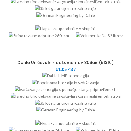
60
Dahle Uničevalnik dokumentov 306air (51310)
€
1.057,37