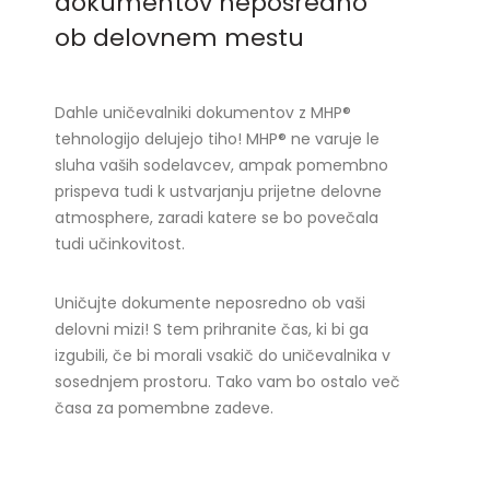
dokumentov neposredno
ob delovnem mestu
Dahle uničevalniki dokumentov z MHP®
tehnologijo delujejo tiho! MHP® ne varuje le
sluha vaših sodelavcev, ampak pomembno
prispeva tudi k ustvarjanju prijetne delovne
atmosphere, zaradi katere se bo povečala
tudi učinkovitost.
Uničujte dokumente neposredno ob vaši
delovni mizi! S tem prihranite čas, ki bi ga
izgubili, če bi morali vsakič do uničevalnika v
sosednjem prostoru. Tako vam bo ostalo več
časa za pomembne zadeve.