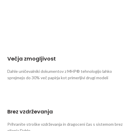
Večja zmogljivost
Dahle uničevalniki dokumentov z MHP® tehnologijo lahko
sprejmejo do 30% več papirja kot primerljivi drugi modeli
Brez vzdrževanja
Prihranite stroške vzdrževanja in dragoceni čas s sistemom brez
oljenja Dahle.