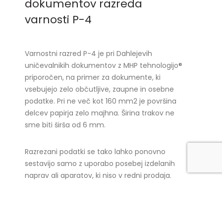
dokumentov razreda
varnosti P-4
Varnostni razred P-4 je pri Dahlejevih
uničevalnikih dokumentov z MHP tehnologijo®
priporočen, na primer za dokumente, ki
vsebujejo zelo občutljive, zaupne in osebne
podatke. Pri ne več kot 160 mm2 je površina
delcev papirja zelo majhna. Širina trakov ne
sme biti širša od 6 mm.
Razrezani podatki se tako lahko ponovno
sestavijo samo z uporabo posebej izdelanih
naprav ali aparatov, ki niso v redni prodaja.
VEČ O RAZREDIH VARNOSTI