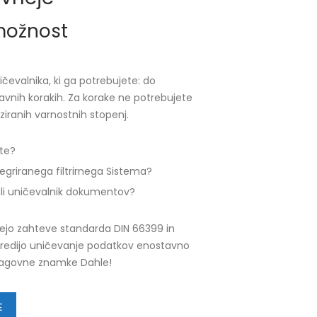
 možnost
ičevalnika, ki ga potrebujete: do
avnih korakih. Za korake ne potrebujete
iranih varnostnih stopenj.
ete?
ntegriranega filtrirnega Sistema?
ali uničevalnik dokumentov?
jejo zahteve standarda DIN 66399 in
 naredijo uničevanje podatkov enostavno
 blagovne znamke Dahle!
E