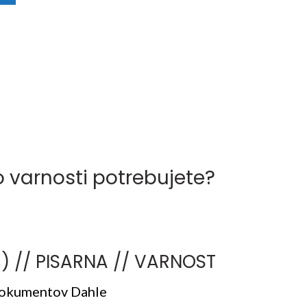
o varnosti potrebujete?
E) // PISARNA // VARNOST
 dokumentov Dahle