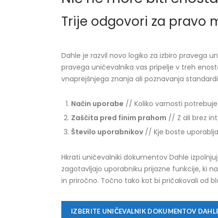
Trije odgovori za pravo
Dahle je razvil novo logiko za izbiro pravega un
pravega uničevalnika vas pripelje v treh enost
vnaprejšnjega znanja ali poznavanja standardiz
Način uporabe
// Koliko varnosti potrebuj
Zaščita pred finim prahom
// Z ali brez i
Število uporabnikov
// Kje boste uporablj
Hkrati uničevalniki dokumentov Dahle izpolnju
zagotavljajo uporabniku prijazne funkcije, ki
in priročno. Točno tako kot bi pričakovali od
IZBERITE UNIČEVALNIK DOKUMENTOV DAHL