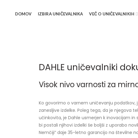
DOMOV
IZBIRA UNIČEVALNIKA
VEČ O UNIČEVALNIKIH
DAHLE uničevalniki do
Visok nivo varnosti za mirno
Ko govorimo o varnem uničevanju podatkov, je 
zanesljive izdelke. Poleg tega, da je njegova 
učinkovita, je Dahle usmerjen k inovacijam in 
bi postali njihovi izdelki še boljši z uporabo no
Nemčiji” daje 35-letno garancijo na številne n