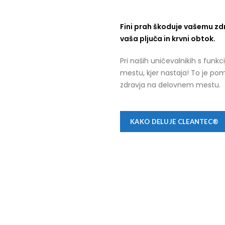
Fini prah škoduje vašemu zdra
vaša pljuča in krvni obtok.
Pri naših uničevalnikih s funkc
mestu, kjer nastaja! To je p
zdravja na delovnem mestu.
KAKO DELUJE CLEANTEC®