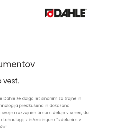
kumentov
 vest.
Dahle že dolgo let sinonim za trajne in
tehnologija preizkušena in dokazano
s svojim razvojnim timom deluje v smeri, da
vih tehnologij: z inženiringom “izdelanim v
ože!