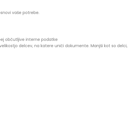
osnovi vaše potrebe.
j občutljive interne podatke
likostjo delcev, na katere uniči dokumente. Manjši kot so delci, 