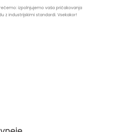
rečemo: izpolnjujemo vaša pričakovanja
z industrijskimi standardi. Vsekakor!
avneje