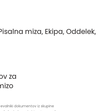
Pisalna miza, Ekipa, Oddelek,
ov za
mizo
ičevalniki dokumentov iz skupine