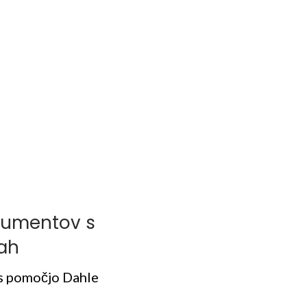
kumentov s
rah
 s pomočjo Dahle