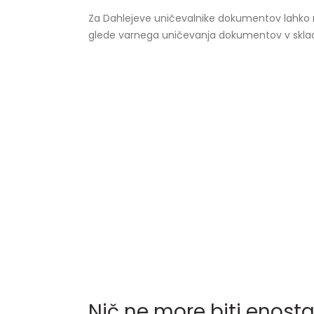
Za Dahlejeve uničevalnike dokumentov lahko 
glede varnega uničevanja dokumentov v skladu 
Nič ne more biti enost