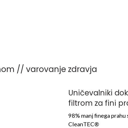
hom // varovanje zdravja
Uničevalniki do
filtrom za fini p
98% manj finega prahu
CleanTEC®