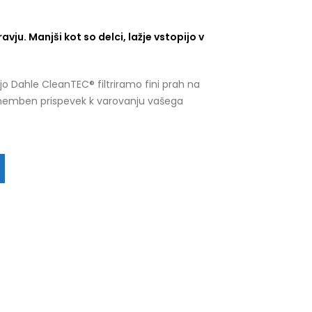
vju. Manjši kot so delci, lažje vstopijo v
ijo Dahle CleanTEC® filtriramo fini prah na
omemben prispevek k varovanju vašega