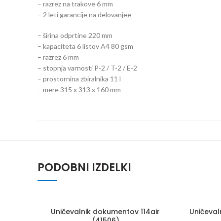
– razrez na trakove 6 mm
– 2 leti garancije na delovanjee
– širina odprtine 220 mm
– kapaciteta 6 listov A4 80 gsm
– razrez 6 mm
– stopnja varnosti P-2 / T-2 / E-2
– prostornina zbiralnika 11 l
– mere 315 x 313 x 160 mm
PODOBNI IZDELKI
140
30
Uničevalnik dokumentov 114air
Uničeval
(41506)