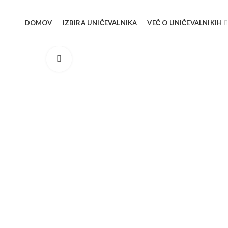
DOMOV
IZBIRA UNIČEVALNIKA
VEČ O UNIČEVALNIKIH
Click to enlarge