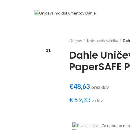
Domov
Izbira uničevalnika
Dah
11
Dahle Unič
PaperSAFE P
€
48,63
brez ddv
€
59,33
z ddv