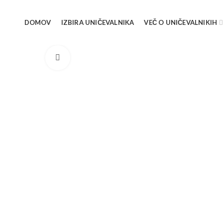
DOMOV
IZBIRA UNIČEVALNIKA
VEČ O UNIČEVALNIKIH
Click to enlarge