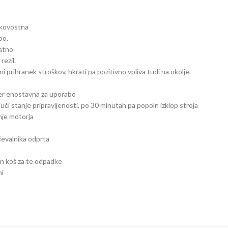
akovostna
bo.
natno
rezil.
i prihranek stroškov, hkrati pa pozitivno vpliva tudi na okolje.
ter enostavna za uporabo
uči stanje pripravljenosti, po 30 minutah pa popoln izklop stroja
anje motorja
ičevalnika odprta
n koš za te odpadke
mi