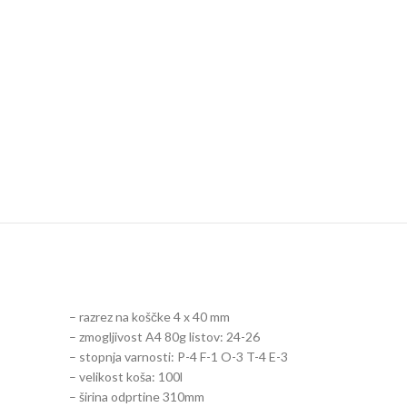
– razrez na koščke 4 x 40 mm
– zmogljivost A4 80g listov: 24-26
– stopnja varnosti: P-4 F-1 O-3 T-4 E-3
– velikost koša: 100l
– širina odprtine 310mm