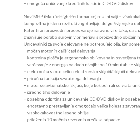
– omogoča uničevanje kreditnih kartic in CD/DVD diskov
Novi MHP (Matrix-High-Performance) rezalni valji – visokok
kompozitna jeklena rezila, ki zagotavljajo dolgo življenjsko do
Patentiran proizvodni proces varuje naravne vire tako, da z
zmanjšuje porabo surovin v primerjavi s proizvodnjo običajnih 
Uničevalniki za svoje delovanje ne potrebujejo olja, kar pomen
– močan motor in daljši časi delovanja
– kontrolna plošča je ergonomsko oblikovana in osvetljena 
– varčevanje z energijo na dveh nivojih: po 10 minutah se vklj
– elektronika s foto celico elektronsko vključi/izključi delov
– priročna funkcija vzvratnega delovanja
– motor se avtomatsko izključi, ko je koš poln ali so vrata un
– izredno tiho delovanje
– posebna odprtina za uničevanje CD/DVD diskov in posebe
– enostavno prestavljanje omogočajo velika kolesa z zavora
– visokokakovostno leseno ohišje
– priloženih 10 močnih rezervnih vrečk za odpadke