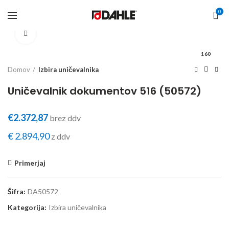
0
Click to enlarge
160
Domov
Izbira uničevalnika
Uničevalnik dokumentov 516 (50572)
€
2.372,87
brez ddv
€
2.894,90
z ddv
Primerjaj
Šifra:
DA50572
Kategorija:
Izbira uničevalnika