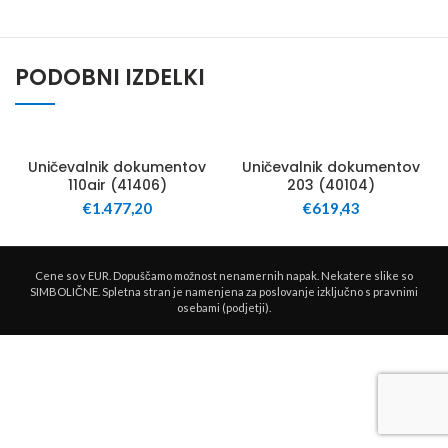
PODOBNI IZDELKI
100
30
Uničevalnik dokumentov
Uničevalnik dokumentov
110air (41406)
203 (40104)
€
1.477,20
€
619,43
Cene so v EUR. Dopuščamo možnost nenamernih napak. Nekatere slike so
SIMBOLIČNE. Spletna stran je namenjena za poslovanje izključno s pravnimi
osebami (podjetji).