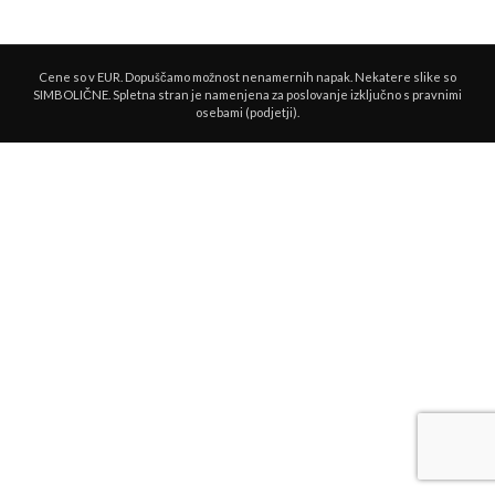
Cene so v EUR. Dopuščamo možnost nenamernih napak. Nekatere slike so
SIMBOLIČNE. Spletna stran je namenjena za poslovanje izključno s pravnimi
osebami (podjetji).