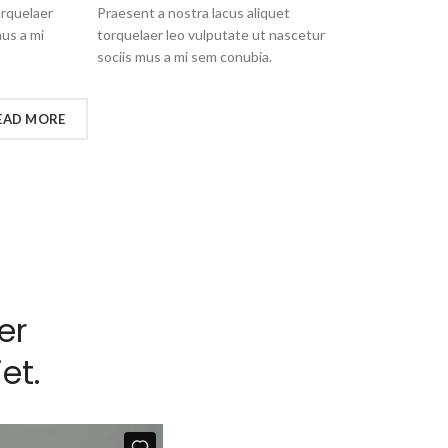
orquelaer
Praesent a nostra lacus aliquet
mus a mi
torquelaer leo vulputate ut nascetur
sociis mus a mi sem conubia.
EAD MORE
er
et.