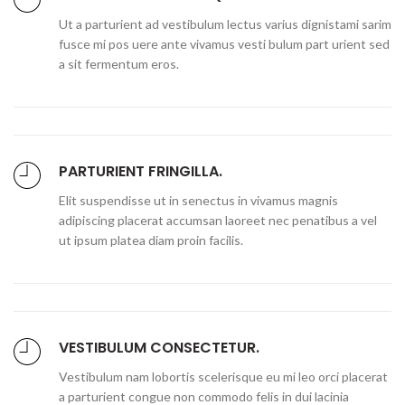
Ut a parturient ad vestibulum lectus varius dignistami sarim
fusce mi pos uere ante vivamus vesti bulum part urient sed
a sit fermentum eros.
PARTURIENT FRINGILLA.
Elit suspendisse ut in senectus in vivamus magnis
adipiscing placerat accumsan laoreet nec penatibus a vel
ut ipsum platea diam proin facilis.
VESTIBULUM CONSECTETUR.
Vestibulum nam lobortis scelerisque eu mi leo orci placerat
a parturient congue non commodo felis in dui lacinia