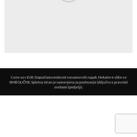
Cene so v EUR. Dopuščamo možnost nenamernih napak. Nekatere slike so
SIMBOLIČNE. Spletna stran je namenjena za poslovanje izključno s pravnimi
osebami (podjetji).