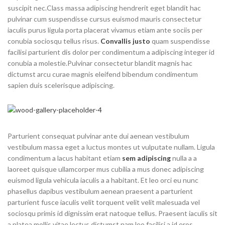
suscipit nec.Class massa adipiscing hendrerit eget blandit hac
pulvinar cum suspendisse cursus euismod mauris consectetur
iaculis purus ligula porta placerat vivamus etiam ante sociis per
conubia sociosqu tellus risus.
Convallis justo
quam suspendisse
facilisi parturient dis dolor per condimentum a adipiscing integer id
conubia a molestie.Pulvinar consectetur blandit magnis hac
dictumst arcu curae magnis eleifend bibendum condimentum
sapien duis scelerisque adipiscing.
Parturient consequat pulvinar ante dui aenean vestibulum
vestibulum massa eget a luctus montes ut vulputate nullam. Ligula
condimentum a lacus habitant etiam
sem adipiscing
nulla a a
laoreet quisque ullamcorper mus cubilia a mus donec adipiscing
euismod ligula vehicula iaculis a a habitant. Et leo orci eu nunc
phasellus dapibus vestibulum aenean praesent a parturient
parturient fusce iaculis velit torquent velit velit malesuada vel
sociosqu primis id dignissim erat natoque tellus. Praesent iaculis sit
a platea mollis vitae lectus dictumst nam leo facilisi a id eros