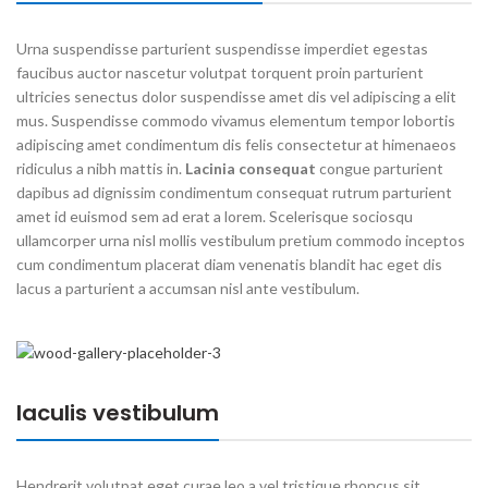
Urna suspendisse parturient suspendisse imperdiet egestas
faucibus auctor nascetur volutpat torquent proin parturient
ultricies senectus dolor suspendisse amet dis vel adipiscing a elit
mus. Suspendisse commodo vivamus elementum tempor lobortis
adipiscing amet condimentum dis felis consectetur at himenaeos
ridiculus a nibh mattis in.
Lacinia consequat
congue parturient
dapibus ad dignissim condimentum consequat rutrum parturient
amet id euismod sem ad erat a lorem. Scelerisque sociosqu
ullamcorper urna nisl mollis vestibulum pretium commodo inceptos
cum condimentum placerat diam venenatis blandit hac eget dis
lacus a parturient a accumsan nisl ante vestibulum.
Iaculis vestibulum
Hendrerit volutpat eget curae leo a vel tristique rhoncus sit